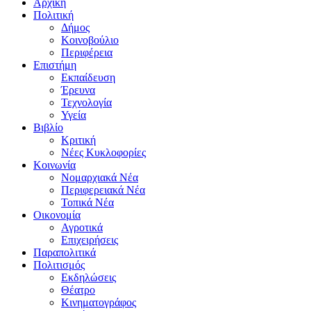
Αρχική
Πολιτική
Δήμος
Κοινοβούλιο
Περιφέρεια
Επιστήμη
Εκπαίδευση
Έρευνα
Τεχνολογία
Υγεία
Βιβλίο
Κριτική
Νέες Κυκλοφορίες
Κοινωνία
Νομαρχιακά Νέα
Περιφερειακά Νέα
Τοπικά Νέα
Οικονομία
Αγροτικά
Επιχειρήσεις
Παραπολιτικά
Πολιτισμός
Εκδηλώσεις
Θέατρο
Κινηματογράφος