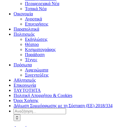
Περιφερειακά Νέα
Τοπικά Νέα
Οικονομία
Αγροτικά
Επιχειρήσεις
Παραπολιτικά
Πολιτισμός
Εκδηλώσεις
Θέατρο
Κινηματογράφος
Παράδοση
Τέχνες
Πρόσωπα
Αφιερώματα
Συνεντεύξεις
Αθλητισμός
Επικοινωνία
ΤΑΥΤΟΤΗΤΑ
Πολιτική Απορρήτου & Cookies
Όροι Χρήσης
Δήλωση Συμμόρφωσης με τη Σύσταση (ΕΕ) 2018/334
Αναζήτηση
για: